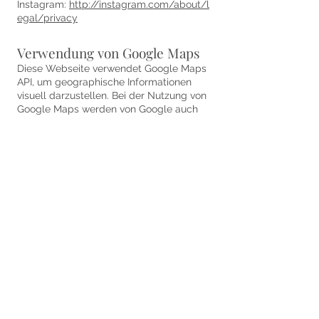
Instagram:
http://instagram.com/about/l
egal/privacy
Verwendung von Google Maps
Diese Webseite verwendet Google Maps
API, um geographische Informationen
visuell darzustellen. Bei der Nutzung von
Google Maps werden von Google auch
Daten über die Nutzung der
Kartenfunktionen durch Besucher
erhoben,
verarbeitet und genutzt. Nähere
Informationen über die
Datenverarbeitung durch Google können
Sie den google Datenschutzhinweisen
entnehmen. Dort können Sie im
Datenschutzcenter auch Ihre
persönlichen Datenschutz-Einstellungen
verändern. Ausführliche Anleitungen zur
Verwaltung der eigenen Daten im
Zusammenhang mit Google-Produkten
finden Sie bei google.com.